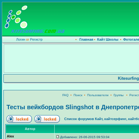
Логин
or
Регистр
•
Главная
•
Кайт Школы
•
Фотогал
Kitesurfi
FAQ
•
Поиск
•
Пользователи
•
Группы
•
Регис
Тесты вейкбордов Slingshot в Днепропетр
Список форумов Кайт, кайтсерфинг, кайтбо
Автор
Alex
Добавлено: 26-06-2015 09:53:04