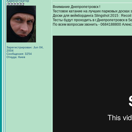
Администратор
Внимание Днепропетровск !
Тестовое катание на лучших парковых досках э
Доски для вейкбординга Slingshot 2015 : Recoil 
Тесты будут проходить в г.Днепропетровск в S
По всем вопросам звонить - 0684188800 Але
Зарегистрирован: Jun 04,
2004
Сообщения: 3254
Откуда: Киев