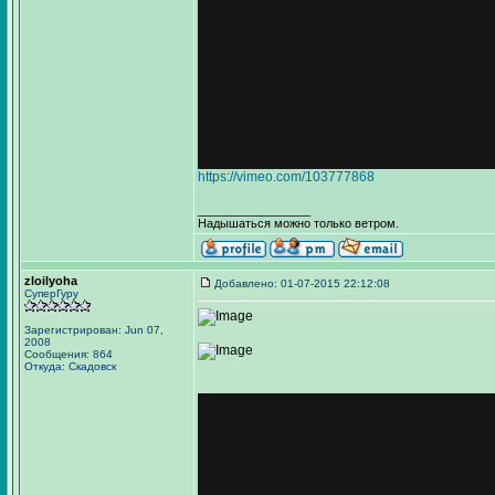
https://vimeo.com/103777868
_________________
Надышаться можно только ветром.
zloilyoha
Добавлено: 01-07-2015 22:12:08
СуперГуру
Зарегистрирован: Jun 07,
2008
Сообщения: 864
Откуда: Скадовск