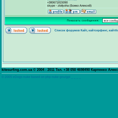
+380671815090
skype - zloilyoha (Божко Алексей)
Показать сообщения:
Список форумов Кайт, кайтсерфинг, кайтбо
kitesurfing.com.ua © 2004 - 2011 Тел. +38 050 4698490 Карпенко Алек
© 2005 eDogs nuke based on php nuke gnu/gpl _ _ _ _