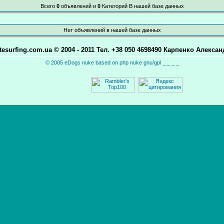
Всего
0
объявлений и
0
Категорий В нашей базе данных
Нет объявлений в нашей базе данных
itesurfing.com.ua © 2004 - 2011 Тел. +38 050 4698490 Карпенко Алексан
© 2005 eDogs nuke based on php nuke gnu/gpl _ _ _ _