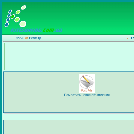
Логин
or
Регистр
•
Г
Поместить новое объявление