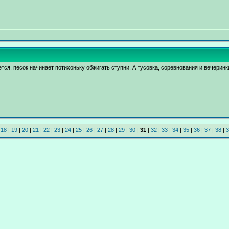
ается, песок начинает потихоньку обжигать ступни. А тусовка, соревнования и вечерин
|
18
|
19
|
20
|
21
|
22
|
23
|
24
|
25
|
26
|
27
|
28
|
29
|
30
|
31
|
32
|
33
|
34
|
35
|
36
|
37
|
38
|
3