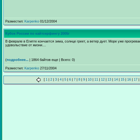
Разместил:
Karpenko
01/12/2004
Кубок России по кайтсерфингу 2005г
В феврале в Египте кончается зима, солнце греет, а ветер дует. Море уже прогрев
удовольствие от жизни....
(
подробнее...
| 1864 байтов еще | Всего: 0)
Разместил:
Karpenko
27/11/2004
[
1
|
2
|
3
|
4
|
5
|
6
|
7
|
8
|
9
|
10
|
11
|
12
|
13
|
14
|
15
|
16
|
17