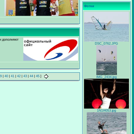
Фотки
ки дополняют
DSC_0762.JPG
9
|
40
|
41
|
42
|
43
|
44
|
45
]
IMG_2434.jpg
1N1I4053.jpg