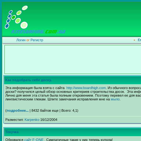
Логин
or
Регистр
•
Г
Как подобрать себе доску.
Эта информация была взята с сайта
http://www.boardhigh.com
. Из обычного вопрос
доски? получился целый обзор основных критериев строительства досок. Эта инфо
Лично для меня эта статья была полным откровением. Поэтому перевел ее для вас
лингвистическим глюкам. Шлите замечания исправления мне на
мыло
.
(
подробнее...
| 8432 байтов еще | Всего: 4,1)
Разместил:
Karpenko
16/12/2004
Текучка
Обновился
сайт F-ONE
. Симпатичные такие у них теперь купола!