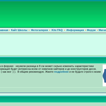
лавная
•
Кайт Школы
•
Фотогалерея
•
Kite FAQ
•
Информация
•
Форум
•
Магаз
а в форуме- неужели разница в 8 см может сильно изменить характеристики
рмация будет интересна всем от новичков кайтеров и до конструкторов досок.
 ( как мог :) ). В общем рекомендую. Жмите
подробнее
и не будьте строги к моим