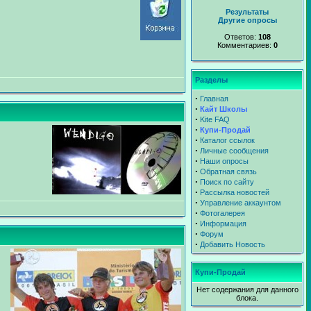
Результаты
Другие опросы
Ответов:
108
Комментариев:
0
Разделы
∙
Главная
∙
Кайт Школы
∙
Kite FAQ
∙
Купи-Продай
∙
Каталог ссылок
∙
Личные сообщения
∙
Наши опросы
∙
Обратная связь
∙
Поиск по сайту
∙
Рассылка новостей
∙
Управление аккаунтом
∙
Фотогалерея
∙
Информация
∙
Форум
∙
Добавить Новость
Купи-Продай
Нет содержания для данного
блока.