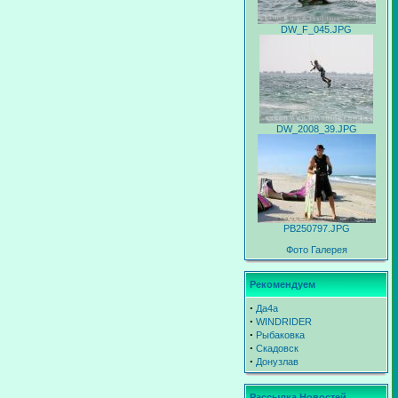
DW_F_045.JPG
DW_2008_39.JPG
PB250797.JPG
Фото Галерея
Рекомендуем
∙
Да4а
∙
WINDRIDER
∙
Рыбаковка
∙
Скадовск
∙
Донузлав
Рассылка Новостей