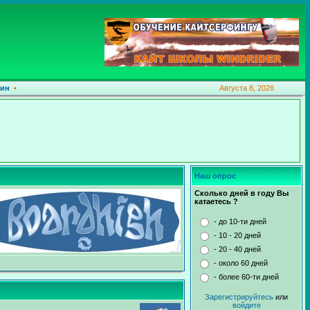
ин
•
Августа 8, 2026
Наш опрос
Сколько дней в году Вы
катаетесь ?
- до 10-ти дней
- 10 - 20 дней
- 20 - 40 дней
- около 60 дней
- более 60-ти дней
Зарегистрируйтесь
или
войдите