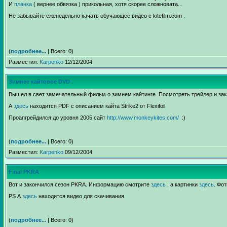
И
планка
( вернее обвязка ) прикольная, хотя скорее сложновата...
Не забывайте еженедельно качать обучающее видео с kitefilm.com .
(
подробнее...
| Всего: 0)
Разместил:
Karpenko
12/12/2004
Зимнее кайтовое DVD .
Вышел в свет замечательный фильм о зимнем кайтинге. Посмотреть трейлер и за
А
здесь
находится PDF с описанием кайта Strike2 от Flexifoil.
Проапгрейдился до уровня 2005 сайт
http://www.monkeykites.com/
:)
(
подробнее...
| Всего: 0)
Разместил:
Karpenko
09/12/2004
Final PKRA
Вот и закончился сезон PKRA. Информацию смотрите
здесь
, а картинки
здесь
. Фо
PS А
здесь
находится видео для скачивания.
(
подробнее...
| Всего: 0)