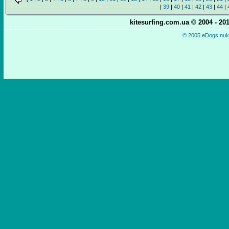
|
39
|
40
|
41
|
42
|
43
|
44
|
kitesurfing.com.ua © 2004 - 2
© 2005 eDogs nuke