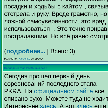
посадки и ходьбы с кайтом , связ
отстрела и руку. Вроде грамотно, но
ложной самоуверенности, это вряд 
использоваться . Это точно понрав
пострадавшим. Но всё равно смотр
(
подробнее...
| Всего: 3)
Разместил:
Karpenko
25/11/2004
Последний этап PKRA начался !
Сегодня прошел первый день
соревнований последнего этапа
PKRA. На
официальном сайте
все
описано сухо. Можете туда не ходит
Интереснее
здесь
. А вот
здесь
еще 