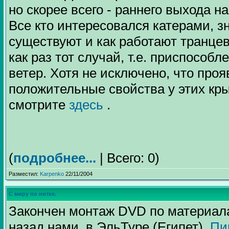
но скорее всего - раннего выхода н
Все кто интересовался катерами, з
существуют и как работают транце
как раз тот случай, т.е. приспособ
ветер. Хотя не исключено, что проя
положительные свойства у этих к
смотрите
здесь
.
(
подробнее...
| Всего: 0)
Разместил:
Karpenko
22/11/2004
C миру по нитке.
Закончен монтаж DVD по материал
назад нами в ЭльТуре (Египет).
Пи