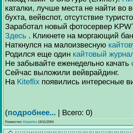
каталки, лучше места не найти во 
бухта, вейвспот, отсутствие туристо
Заработал новый фотосервер KPWT
Здесь
. Кликнете на моргающий бан
Наткнулся на малоизвесную
кайто
Родился еще один
кайтовый журна
Не забывайте еженедельно качать
Сейчас выложили вейврайдинг.
На
Kiteflix
появились интересные ви
(
подробнее...
| Всего: 0)
Разместил:
Karpenko
19/11/2004
[
1
|
2
|
3
|
4
|
5
|
6
|
7
|
8
|
9
|
10
|
11
|
12
|
13
|
14
|
15
|
16
|
17
|
18
|
19
|
20
|
21
|