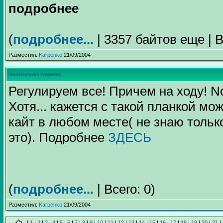
подробнее
(
подробнее...
| 3357 байтов еще | В
Разместил:
Karpenko
21/09/2004
Необычная планка
Регулируем все! Причем на ходу! No
Хотя... кажется с такой планкой мо
кайт в любом месте( не знаю только
это). Подробнее
ЗДЕСЬ
(
подробнее...
| Всего: 0)
Разместил:
Karpenko
21/09/2004
[
1
|
2
|
3
|
4
|
5
|
6
|
7
|
8
|
9
|
10
|
11
|
12
|
13
|
14
|
15
|
16
|
17
|
18
|
19
|
20
|
21
|