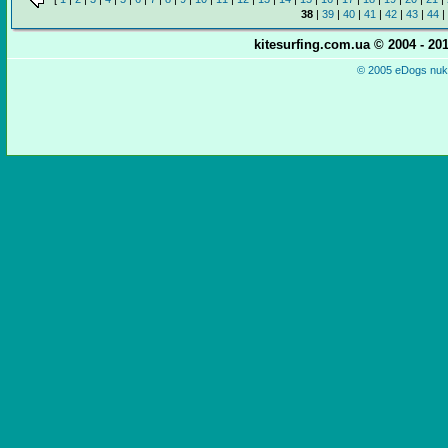
38
|
39
|
40
|
41
|
42
|
43
|
44
|
kitesurfing.com.ua © 2004 - 2
© 2005 eDogs nuke