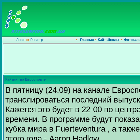
Логин
or
Регистр
•
Главная
•
Кайт Школы
•
Фотогал
Кайтинг на Евроспорте
В пятницу (24.09) на канале Евросп
транслироваться последний выпуск 
Кажется это будет в 22-00 по цент
времени. В программе будут показ
кубка мира в Fuerteventura , а так
этого года - Aaron Hadlow.